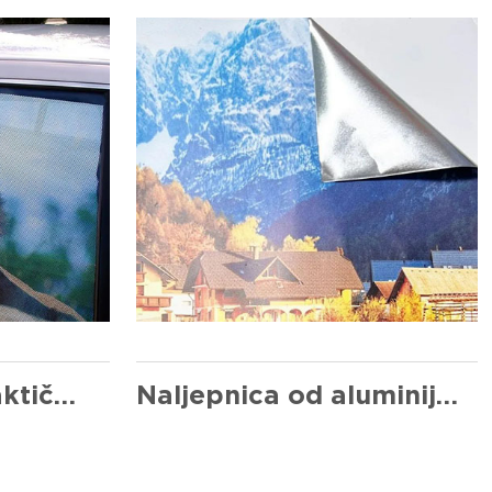
Ekonomična i praktična vizija
Naljepnica od aluminijske folije