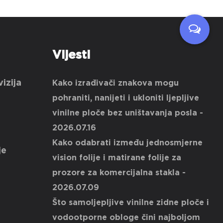
Vijesti
izija
Kako izrađivači znakova mogu
pohraniti, nanijeti i ukloniti ljepljive
vinilne ploče bez uništavanja posla
-
2026.07.16
Kako odabrati između jednosmjerne
je
vision folije i matirane folije za
prozore za komercijalna stakla
-
2026.07.09
Što samoljepljive vinilne zidne ploče i
vodootporne obloge čini najboljom