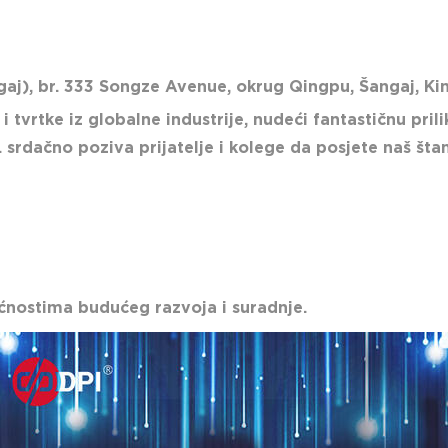
ngaj), br. 333 Songze Avenue, okrug Qingpu, Šangaj, Ki
vrtke iz globalne industrije, nudeći fantastičnu prili
. srdačno poziva prijatelje i kolege da posjete naš šta
ćnostima budućeg razvoja i suradnje.