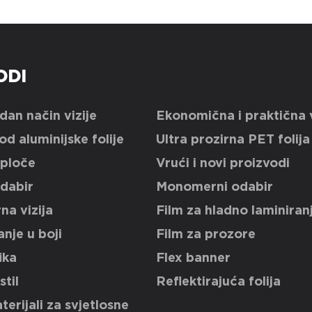
ODI
an način vizije
Ekonomična i praktična v
od aluminijske folije
Ultra prozirna PET folija
ploče
Vrući i novi proizvodi
dabir
Monomerni odabir
a vizija
Film za hladno laminiran
anje u boji
Film za prozore
ika
Flex banner
stil
Reflektirajuća folija
terijali za svjetlosne