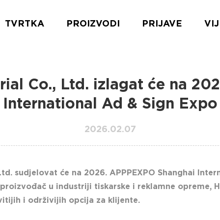
TVRTKA
PROIZVODI
PRIJAVE
VIJ
rial Co., Ltd. izlagat će na 
International Ad & Sign Expo
2026.02.07
 Ltd. sudjelovat će na 2026. APPPEXPO Shanghai Intern
proizvođač u industriji tiskarske i reklamne opreme, H
ijih i održivijih opcija za klijente.